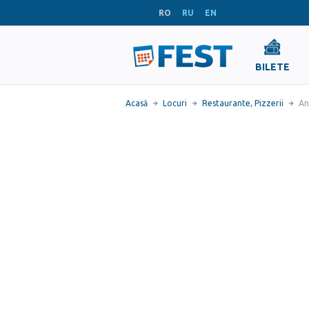
RO
RU
EN
BILETE
Acasă
Locuri
Restaurante
,
Pizzerii
An