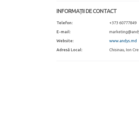
INFORMAȚII DE CONTACT
Telefon:
+373 60777849
E-mail:
marketing@and
Website:
www.andys.md
Adresă Local:
Chisinau, Ion Cr