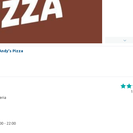
Andy's Pizza
1
eria
00 - 22:00