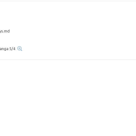
ys.md
eanga 5/4