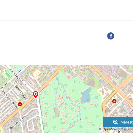
Măreșt
©
OpenStreetMap
con