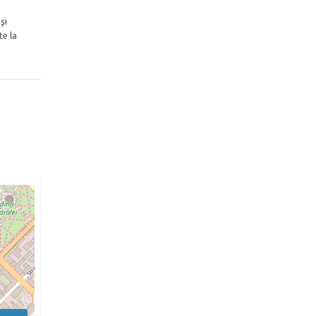
şi
te la