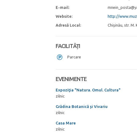
E-mail:
mnein_posta@y
Website:
http://www.mu
Adresă Local:
Chișinău, str. M.
FACILITĂȚI
Parcare
EVENIMENTE
Expoziţia "Natura. Omul. Cultura"
zilnic
Grădina Botanică și Vivariu
zilnic
Casa Mare
zilnic