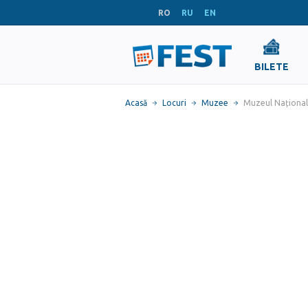
RO
RU
EN
BILETE
Acasă
Locuri
Muzee
Muzeul Național 