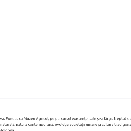
a. Fondat ca Muzeu Agricol, pe parcursul existenţei sale şi-a lărgit treptat 
ria naturală, natura contemporană, evoluţia societăţii umane şi cultura tradiţion
i Moldova.