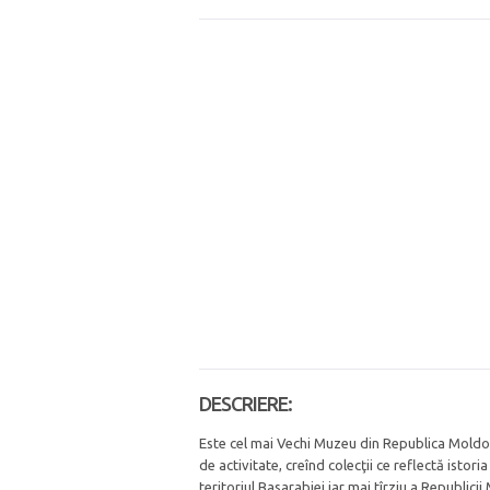
DESCRIERE:
Este cel mai Vechi Muzeu din Republica Moldov
de activitate, creînd colecţii ce reflectă isto
teritoriul Basarabiei iar mai tîrziu a Republici