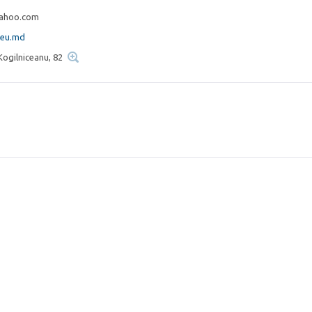
ahoo.com
zeu.md
 Kogilniceanu, 82