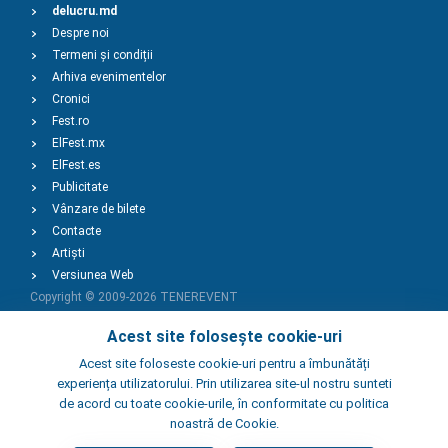
delucru.md
Despre noi
Termeni și condiții
Arhiva evenimentelor
Cronici
Fest.ro
ElFest.mx
ElFest.es
Publicitate
Vânzare de bilete
Contacte
Artiști
Versiunea Web
Copyright © 2009-2026
TENEREVENT
Acest site folosește cookie-uri
Adaugă Eveniment
Acest site foloseste cookie-uri pentru a îmbunătăți
experiența utilizatorului. Prin utilizarea site-ul nostru sunteti
de acord cu toate cookie-urile, în conformitate cu politica
Adaugă Local
noastră de Cookie.