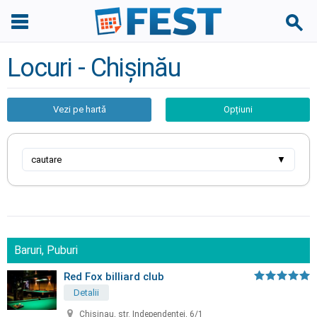
Locuri - Chișinău
Vezi pe hartă
Opțiuni
cautare
▼
Baruri, Puburi
Red Fox billiard club
Detalii
Chisinau, str. Independentei, 6/1