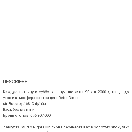
DESCRIERE
Каждую пятницу и субботу — лучшие хиты 90-х и 2000-х, танцы до
утра и атмосфера настоящего Retro Disco!
str. București 68, Chișinău
Вход бесплатный
Бронь столов: 076 807 090
7 августа Studio Night Club снова перенесёт вас в золотую эпоху 90-х