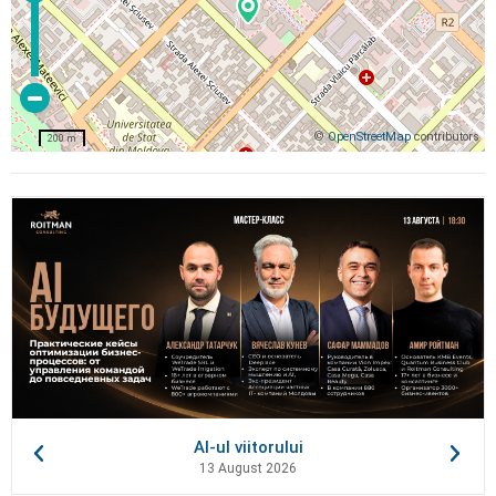
©
OpenStreetMap
contributors
200 m
AI-ul viitorului
13 August 2026