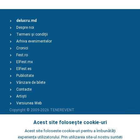
delucru.md
Despre noi
Termeni și condiții
Arhiva evenimentelor
Cronici
Fest.ro
ElFest.mx
ElFest.es
Publicitate
Vânzare de bilete
Contacte
Artiști
Versiunea Web
Copyright © 2009-2026
TENEREVENT
Acest site folosește cookie-uri
Adaugă Eveniment
Acest site foloseste cookie-uri pentru a îmbunătăți
experiența utilizatorului. Prin utilizarea site-ul nostru sunteti