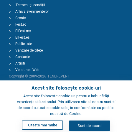
Termeni și condiții
Arhiva evenimentelor
Cronici
Fest.ro
ElFest.mx
ElFest.es
Publicitate
Vânzare de bilete
Contacte
Artiști
Versiunea Web
Copyright © 2009-2026
TENEREVENT
Acest site folosește cookie-uri
Adaugă Eveniment
Acest site foloseste cookie-uri pentru a îmbunătăți
experiența utilizatorului. Prin utilizarea site-ul nostru sunteti
de acord cu toate cookie-urile, în conformitate cu politica
Adaugă Local
noastră de Cookie.
Citeste mai multe
Sunt de acord