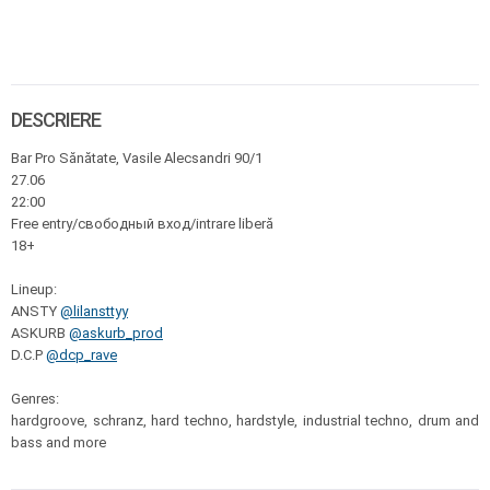
DESCRIERE
Bar Pro Sănătate, Vasile Alecsandri 90/1
27.06
22:00
Free entry/свободный вход/intrare liberă
18+
Lineup:
ANSTY
@lilansttyy
ASKURB
@askurb_prod
D.C.P
@dcp_rave
Genres:
hardgroove, schranz, hard techno, hardstyle, industrial techno, drum and
bass and more