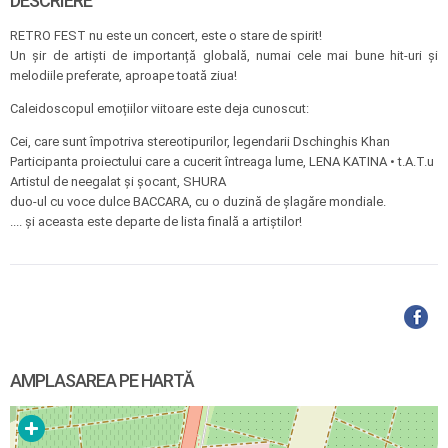
DESCRIERE
RETRO FEST nu este un concert, este o stare de spirit!
Un șir de artiști de importanță globală, numai cele mai bune hit-uri și
melodiile preferate, aproape toată ziua!
Caleidoscopul emoțiilor viitoare este deja cunoscut:
Cei, care sunt împotriva stereotipurilor, legendarii Dschinghis Khan
Participanta proiectului care a cucerit întreaga lume, LENA KATINA • t.A.T.u
Artistul de neegalat și șocant, SHURA
duo-ul cu voce dulce BACCARA, cu o duzină de șlagăre mondiale.
.... și aceasta este departe de lista finală a artiștilor!
AMPLASAREA PE HARTĂ