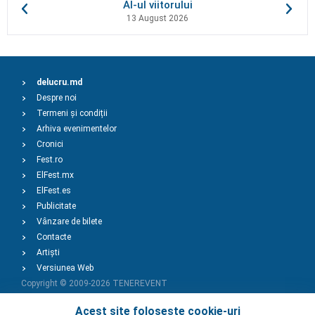
AI-ul viitorului
13 August 2026
delucru.md
Despre noi
Termeni și condiții
Arhiva evenimentelor
Cronici
Fest.ro
ElFest.mx
ElFest.es
Publicitate
Vânzare de bilete
Contacte
Artiști
Versiunea Web
Copyright © 2009-2026
TENEREVENT
Acest site folosește cookie-uri