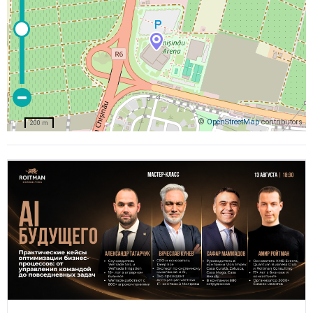
©
OpenStreetMap
contributors
200 m