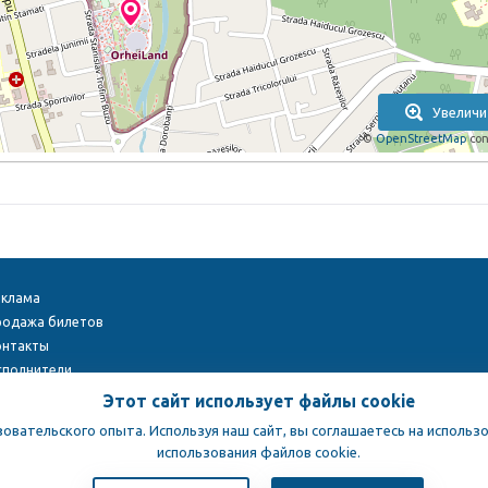
Увеличи
©
OpenStreetMap
con
еклама
родажа билетов
онтакты
сполнители
ight © 2009-2026
TENEREVENT
Этот сайт использует файлы cookie
зовательского опыта. Используя наш сайт, вы соглашаетесь на использо
использования файлов cookie.