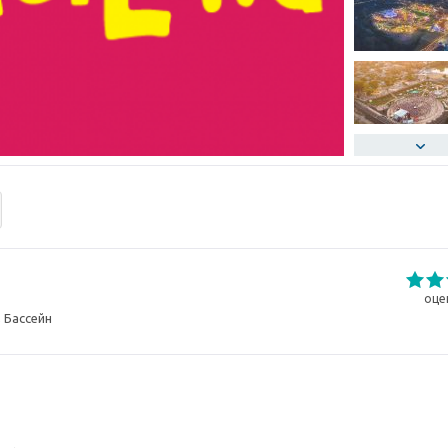
оце
, Бассейн