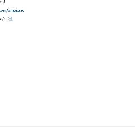
.md
om/orheiland
16/1