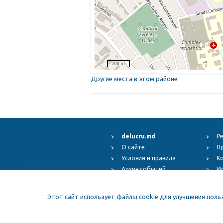
200 m
Другие места в этом районе
delucru.md
Р
О сайте
П
Условия и правила
К
Архив событий
И
Fest.ro
Copyr
ElFest.mx
Этот сайт использует файлы cookie для улучшения поль
ElFest.es