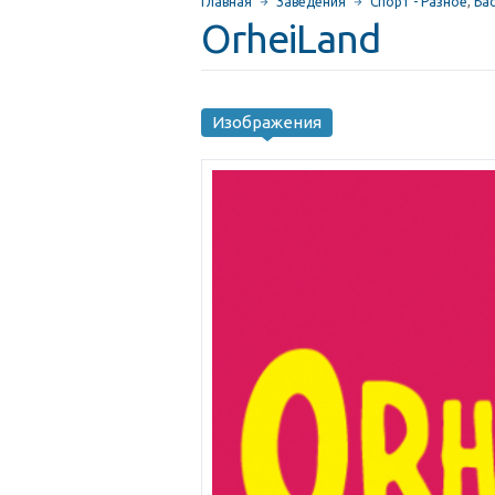
Главная
Заведения
Спорт - Разное
,
Ба
OrheiLand
Изображения