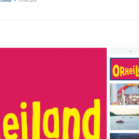
ссейны
OrheiLand