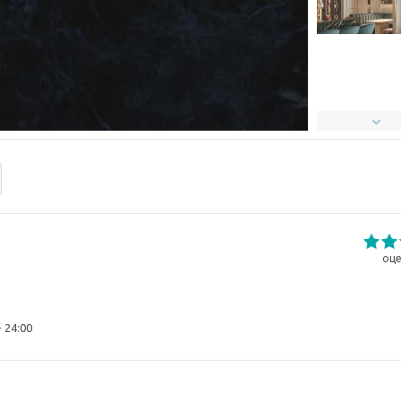
оце
- 24:00