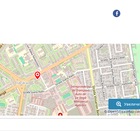
Увеличи
©
OpenStreetMap
con