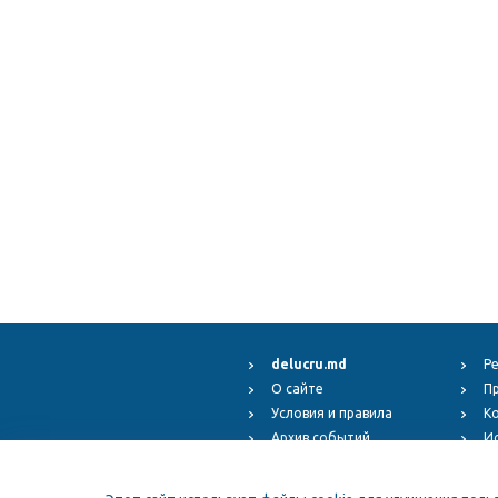
delucru.md
Р
О сайте
П
Условия и правила
К
Архив событий
И
Fest.ro
Copyr
ElFest.mx