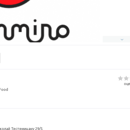
оце
-Food
иколай Тестемицану 29/5