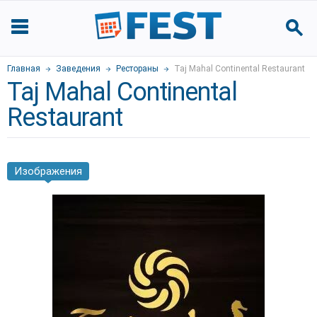
Главная
Заведения
Рестораны
Taj Mahal Continental Restaurant
Taj Mahal Continental
Restaurant
Изображения