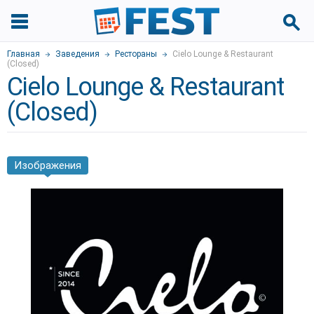
Главная
Заведения
Рестораны
Cielo Lounge & Restaurant
(Closed)
Cielo Lounge & Restaurant
(Closed)
Изображения