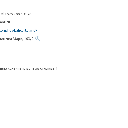
el.+373 788 50 078
ail.ru
om/hookahcartel.md/
ан чел Маре, 103/2
ные кальяны в центре столицы !