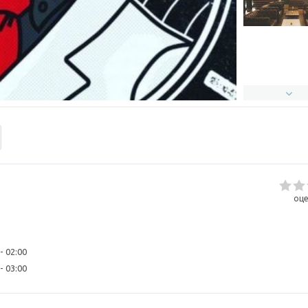
оце
- 02:00
- 03:00