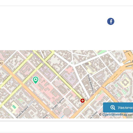
Увеличи
©
OpenStreetMap
con