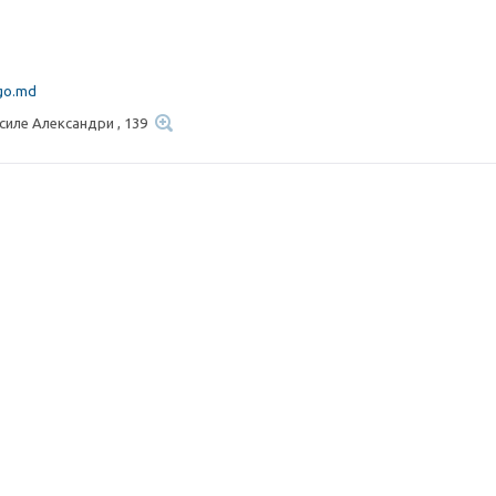
go.md
силе Александри , 139