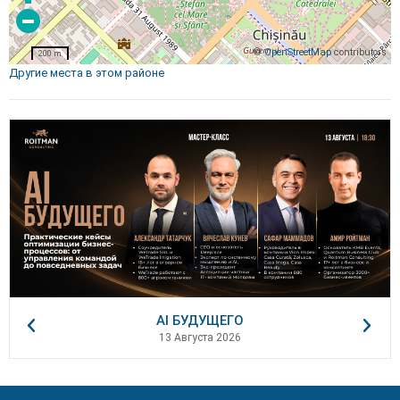
©
OpenStreetMap
contributors
200 m
Другие места в этом районе
AI БУДУЩЕГО
13 Августа 2026