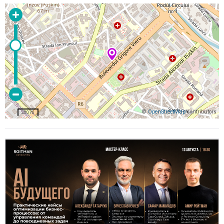
©
OpenStreetMap
contributors
200 m