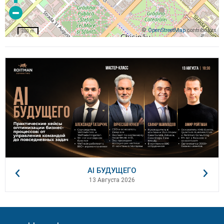
©
OpenStreetMap
contributors
200 m
AI БУДУЩЕГО
13 Августа 2026