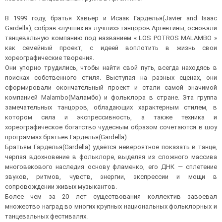
В 1999 году, братья Хавьер и Исаак Гарделья(Javier and Isaac
Gardella), собрав «лучших из лучших» танцоров Аргентины, основали
танцевальную компанию под названием « LOS POTROS MALAMBO »
как семейный проект, с идеей воплотить в жизнь свои
хореографические творения.
Они упорно трудились, чтобы найти свой путь, всегда находясь в
поисках собственного стиля. Выступая на разных сценах, они
сформировали окончательный проект и стали самой значимой
компанией Malambo(Маламбо) и фольклора в стране. Эта группа
замечательных танцоров, обладающих характерным стилем, в
котором сила и экспрессивность, а также техника и
хореографическое богатство чудесным образом сочетаются в шоу
программах братьев Гарделья(Gardella).
Братьям Гарделья(Gardella) удаётся невероятное показать в танце,
черпая вдохновение в фольклоре, выделяя из сложного массива
многовекового наследия основу фламенко, его ДНК — сплетение
звуков, ритмов, чувств, энергии, экспрессии и мощи в
сопровождении живых музыкантов.
Более чем за 20 лет существования коллектив завоевал
множество наград во многих крупных национальных фольклорных и
танцевальных фестивалях.