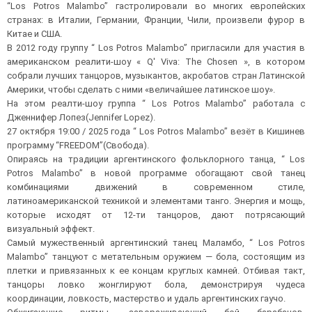
“Los Potros Malambo” гастролировали во многих европейских
странах: в Италии, Германии, Франции, Чили, произвели фурор в
Китае и США.
В 2012 году группу “ Los Potros Malambo” пригласили для участия в
американском реалити-шоу « Q' Viva: The Chosen », в котором
собрали лучших танцоров, музыкантов, акробатов стран Латинской
Америки, чтобы сделать с ними «величайшее латинское шоу».
На этом реалти-шоу группа “ Los Potros Malambo” работала с
Дженнифер Лопез(Jennifer Lopez).
27 октября 19:00 / 2025 года “ Los Potros Malambo” везёт в Кишинев
программу “FREEDOM”(Свобода).
Опираясь на традиции аргентинского фольклорного танца, “ Los
Potros Malambo” в новой программе обогащают свой танец
комбинациями движений в современном стиле,
латиноамериканской техникой и элементами танго. Энергия и мощь,
которые исходят от 12-ти танцоров, дают потрясающий
визуальный эффект.
Самый мужественный аргентинский танец Маламбо, “ Los Potros
Malambo” танцуют с метательным оружием — бола, состоящим из
плетки и привязанных к ее концам круглых камней. Отбивая такт,
танцоры ловко жонглируют бола, демонстрируя чудеса
координации, ловкость, мастерство и удаль аргентинских гаучо.