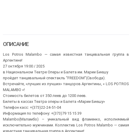
ОПИСАНИЕ
Los Potros Malambo — самая известная танцевальная группа в
Аргентине!
27 октября 19:00 / 2025
в Национальном Театре Оперы и Балета им. Марии Биешу
пройдет танцевальный спектакль “FREEDOM”(Свобода).
Встречайте, «лучших из лучших» танцоров Аргентины, « LOS POTROS
MALAMBO »!
Стоимость билетов от 350 леев до 1200 леев.
Билеты в кассах Театра оперы и Балета «Марии Биешу»
Телефон касс: +(373)22-24-51-04
Информация по телефону: +(373)79 15 15 39
Malambo(Маламбо) – уникальный вид фламенко, исполняемый
исключительно мужчинами. Коллектив Los Potros Malambo — самая
известная танцевальная группа в Аргентине!