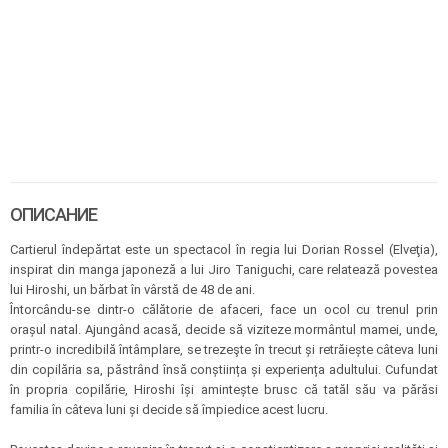
ОПИСАНИЕ
Cartierul îndepărtat este un spectacol în regia lui Dorian Rossel (Elveţia),
inspirat din manga japoneză a lui Jiro Taniguchi, care relatează povestea
lui Hiroshi, un bărbat în vârstă de 48 de ani.
Întorcându-se dintr-o călătorie de afaceri, face un ocol cu trenul prin
orașul natal. Ajungând acasă, decide să viziteze mormântul mamei, unde,
printr-o incredibilă întâmplare, se trezeşte în trecut și retrăiește câteva luni
din copilăria sa, păstrând însă conștiința și experiența adultului. Cufundat
în propria copilărie, Hiroshi își amintește brusc că tatăl său va părăsi
familia în câteva luni și decide să împiedice acest lucru.