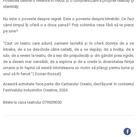
Povestea devine o revenire în trecut și o conștientizare a propriei realități şi
identităţi.
Nu este o poveste despre regret. Este o poveste despre întrebări: Ce faci
când timpul îți oferă o a doua șansă? Poți schimba ceva fără să te pierzi
pe sine?
“Caut un teatru care adună oamenii laolaltă și le oferă dorința de a se
întreba, de a se deschide către ceilalți, de a se depăși, de a învăța, de a
iubi, de a reveni la teatru, de a ieși din prejudecăți și din gândiri prea rigide,
de a deveni mai sensibili, de a explora și de a crede în diversitatea ființei
umane și în faptul că există întotdeauna un motiv să plângi pentru lume și
unul să fii fericit.”( Dorian Rossel)
Această activitate face parte din Cartierului Creativ, desfășurat în contextul
Festivalului Industriilor Creative, 2026.
Bilete la casa teatrului 079509050