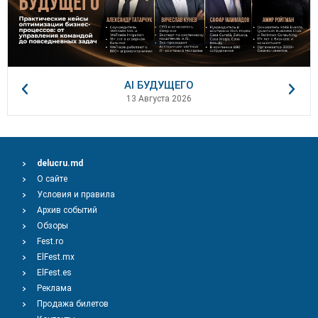
AI БУДУЩЕГО
13 Августа 2026
delucru.md
О сайте
Условия и правила
Архив событий
Обзоры
Fest.ro
ElFest.mx
ElFest.es
Реклама
Продажа билетов