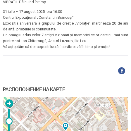
VIBRAȚII. Dăinuind în timp
31 iulie – 17 august 2025, ora 16:00
Centrul Expozițional „Constantin Brâncuși”
Expoziția aniversară a grupului de creație „Vibrație” marchează 20 de ani
de artă, prietenie și continuitate.
Un omagiu adus celor 7 artiști vizionari și memoriei celor care nu mai sunt
printre noi: Ion Chitoroagă, Anatol Lazarev, Ilie Leu.
Vă așteptăm să descoperiți lucrări ce vibrează în timp și emoție!
РАСПОЛОЖЕНИЕ НА КАРТЕ