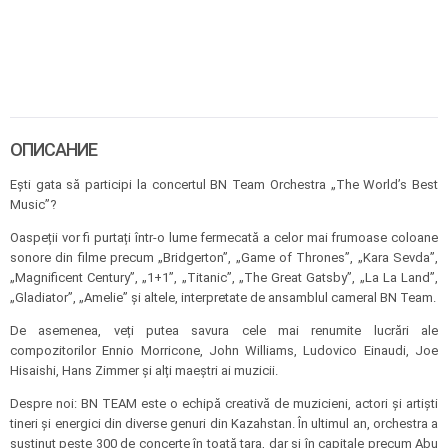
ОПИСАНИЕ
Ești gata să participi la concertul BN Team Orchestra „The World’s Best
Music”?
Oaspeții vor fi purtați într-o lume fermecată a celor mai frumoase coloane
sonore din filme precum „Bridgerton”, „Game of Thrones”, „Kara Sevda”,
„Magnificent Century”, „1+1”, „Titanic”, „The Great Gatsby”, „La La Land”,
„Gladiator”, „Amelie” și altele, interpretate de ansamblul cameral BN Team.
De asemenea, veți putea savura cele mai renumite lucrări ale
compozitorilor Ennio Morricone, John Williams, Ludovico Einaudi, Joe
Hisaishi, Hans Zimmer și alți maeștri ai muzicii.
Despre noi: BN TEAM este o echipă creativă de muzicieni, actori și artiști
tineri și energici din diverse genuri din Kazahstan. În ultimul an, orchestra a
susținut peste 300 de concerte în toată țara, dar și în capitale precum Abu