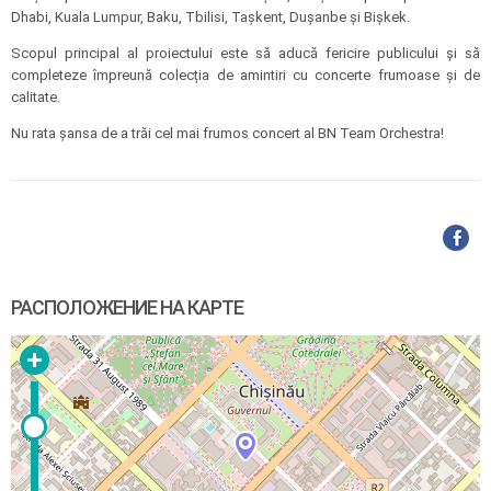
Dhabi, Kuala Lumpur, Baku, Tbilisi, Tașkent, Dușanbe și Bișkek.
Scopul principal al proiectului este să aducă fericire publicului și să
completeze împreună colecția de amintiri cu concerte frumoase și de
calitate.
Nu rata șansa de a trăi cel mai frumos concert al BN Team Orchestra!
РАСПОЛОЖЕНИЕ НА КАРТЕ