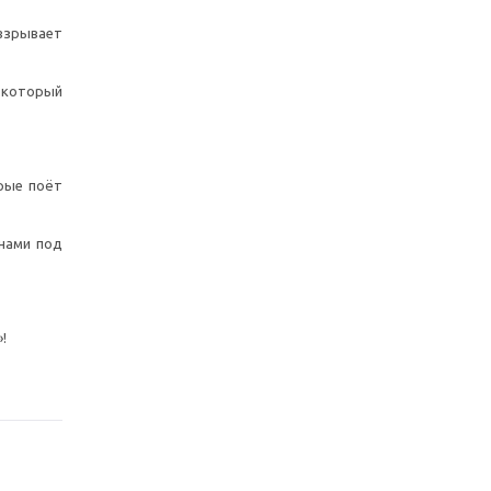
взрывает
, который
орые поёт
 нами под
!