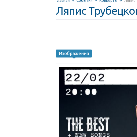
Главная
События
Концерты
Ляпис 
Ляпис Трубецко
Изображения