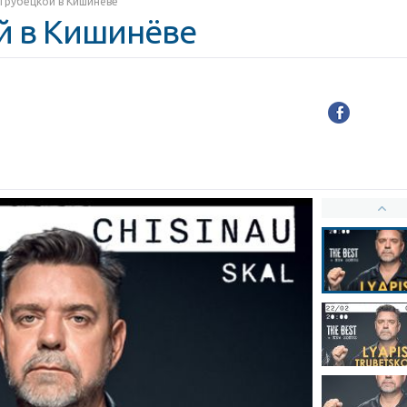
Трубецкой в Кишинёве
й в Кишинёве