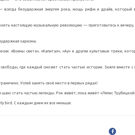
 — всегда безудержная энергия рока, мощь рифм и драйв, который 
строить настоящую музыкальную революцию — приготовьтесь к вечеру
езудержная харизма.
сни: «Воины света», «Капитал», «Ау» и другие культовые треки, кот
 свободы, где каждый сможет стать частью истории. Зажги вместе с
раничено. Успей занять своё место в первых рядах!
и шанс стать частью легенды. Рок живёт, пока живёт «Ляпис Трубецкой»
y bird. C каждым днем их все меньше.