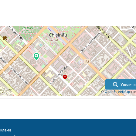
Увеличи
©
OpenStreetMap
con
еклама