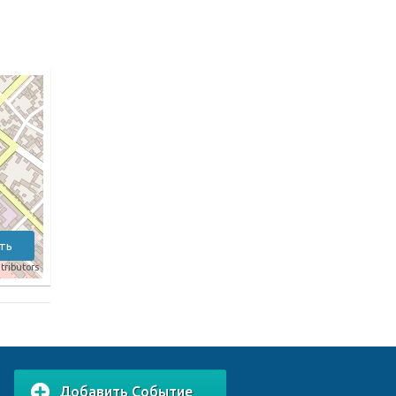
ть
tributors
Добавить Событие