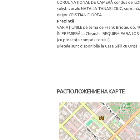
CORUL NAȚIONAL DE CAMERĂ condus de IL
soliști vocali: NATALIA TANASIICIUC, sopran
dirijor CRISTIAN FLOREA
Prezintă
VARIAȚIUNILE pe tema de Frank Bridge, op. 
ÎN PREMIERĂ la Chișinău: REQUIEM PARA L
(cu prezența compozitorului)
Biletele sunt disponibile la Casa Sălii cu Orgă 
РАСПОЛОЖЕНИЕ НА КАРТЕ