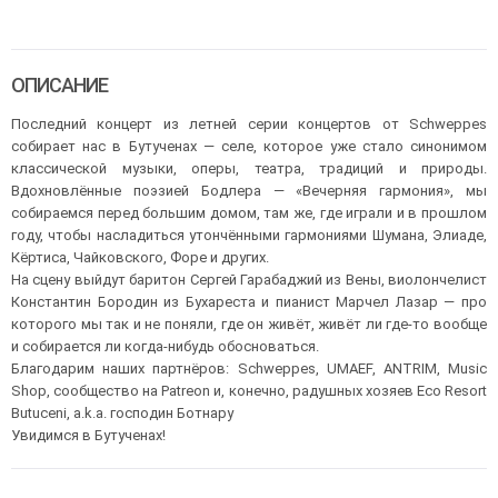
ОПИСАНИЕ
Последний концерт из летней серии концертов от Schweppes
собирает нас в Бутученах — селе, которое уже стало синонимом
классической музыки, оперы, театра, традиций и природы.
Вдохновлённые поэзией Бодлера — «Вечерняя гармония», мы
собираемся перед большим домом, там же, где играли и в прошлом
году, чтобы насладиться утончёнными гармониями Шумана, Элиаде,
Кёртиса, Чайковского, Форе и других.
На сцену выйдут баритон Сергей Гарабаджий из Вены, виолончелист
Константин Бородин из Бухареста и пианист Марчел Лазар — про
которого мы так и не поняли, где он живёт, живёт ли где-то вообще
и собирается ли когда-нибудь обосноваться.
Благодарим наших партнёров: Schweppes, UMAEF, ANTRIM, Music
Shop, сообщество на Patreon и, конечно, радушных хозяев Eco Resort
Butuceni, a.k.a. господин Ботнару
Увидимся в Бутученах!