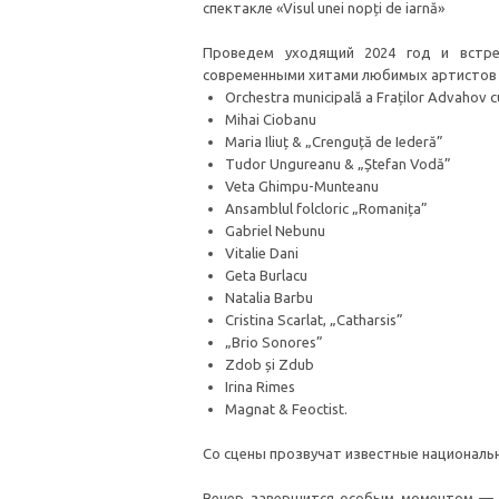
спектакле «Visul unei nopți de iarnă»
Проведем уходящий 2024 год и встре
современными хитами любимых артистов 
Orchestra municipală a Fraților Advahov c
Mihai Ciobanu
Maria Iliuț & „Crenguță de Iederă”
Tudor Ungureanu & „Ștefan Vodă”
Veta Ghimpu-Munteanu
Ansamblul folcloric „Romanița”
Gabriel Nebunu
Vitalie Dani
Geta Burlacu
Natalia Barbu
Cristina Scarlat, „Catharsis”
„Brio Sonores”
Zdob și Zdub
Irina Rimes
Magnat & Feoctist.
Со сцены прозвучат известные национальн
Вечер завершится особым моментом — о