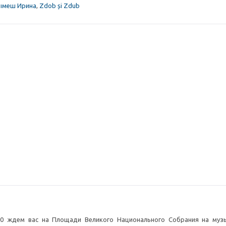
ымеш Ирина
,
Zdob și Zdub
2:00 ждем вас на Площади Великого Национального Собрания на муз