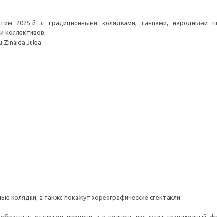
тим 2025-й с традиционными колядками, танцами, народными п
и коллективов:
u Zinaida Julea
ые колядки, а также покажут хореографические спектакли.
братным отсчетом времени, а в полночь вас ждет грандиозный фе