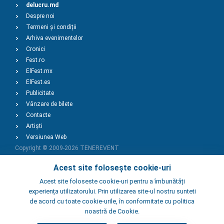
delucru.md
Despre noi
Termeni și condiții
Arhiva evenimentelor
Cronici
Fest.ro
ElFest.mx
ElFest.es
Publicitate
Vânzare de bilete
Contacte
Artiști
Versiunea Web
Copyright © 2009-2026
TENEREVENT
Acest site folosește cookie-uri
Adaugă Eveniment
Acest site foloseste cookie-uri pentru a îmbunătăți
experiența utilizatorului. Prin utilizarea site-ul nostru sunteti
de acord cu toate cookie-urile, în conformitate cu politica
Adaugă Local
noastră de Cookie.