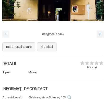
Imaginea
1
din
3
Raportează eroare
Modifică
DETALII
0
voturi
Tipul:
Muzeu
INFORMAȚII DE CONTACT
Adresă Local:
Chisinau, str. A.Sciusev, 103