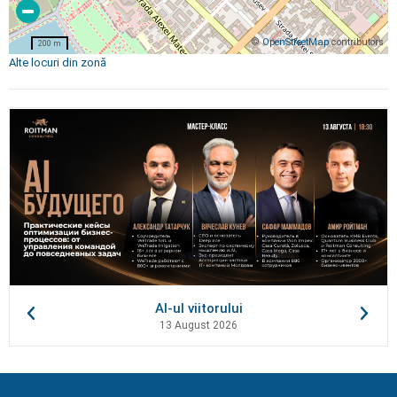
©
OpenStreetMap
contributors
200 m
Alte locuri din zonă
AI-ul viitorului
13 August 2026