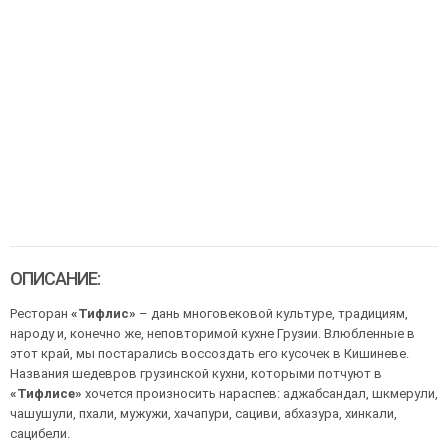
ОПИСАНИЕ:
Ресторан
«Тифлис»
– дань многовековой культуре, традициям,
народу и, конечно же, неповторимой кухне Грузии. Влюбленные в
этот край, мы постарались воссоздать его кусочек в Кишиневе.
Названия шедевров грузинской кухни, которыми потчуют в
«Тифлисе»
хочется произносить нараспев: аджабсандал, шкмерули,
чашушули, пхали, мужужи, хачапури, сациви, абхазура, хинкали,
сацибели.