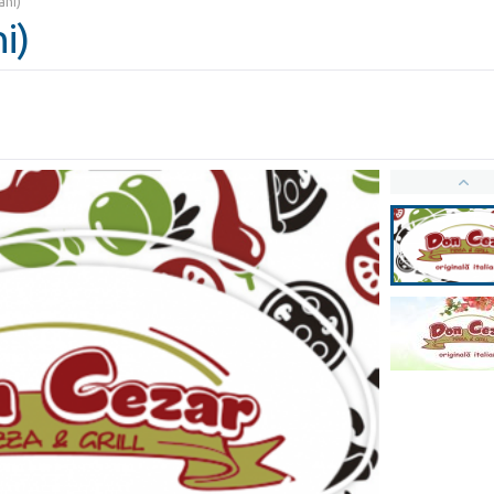
ani)
i)