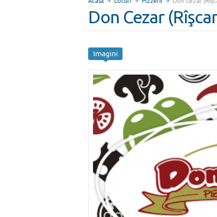
Acasă
Locuri
Pizzerii
Don Cezar (Rîşc
Don Cezar (Rîşcan
Imagini