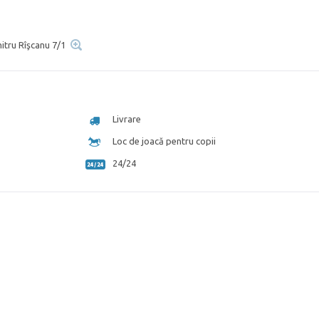
mitru Rîşcanu 7/1
Livrare
Loc de joacă pentru copii
24/24