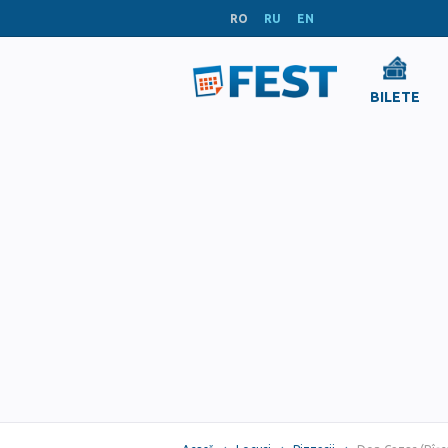
RO
RU
EN
BILETE