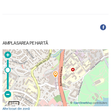
AMPLASAREA PE HARTĂ
©
OpenStreetMap
contributors
200 m
Alte locuri din zonă