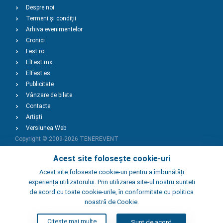
Despre noi
Termeni și condiții
Arhiva evenimentelor
Cronici
Fest.ro
ElFest.mx
ElFest.es
Publicitate
Vânzare de bilete
Contacte
Artiști
Versiunea Web
Copyright © 2009-2026
TENEREVENT
Acest site folosește cookie-uri
Adaugă Eveniment
Acest site foloseste cookie-uri pentru a îmbunătăți
experiența utilizatorului. Prin utilizarea site-ul nostru sunteti
de acord cu toate cookie-urile, în conformitate cu politica
Adaugă Local
noastră de Cookie.
Citeste mai multe
Sunt de acord