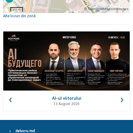
©
OpenStreetMap
contributors
200 m
Alte locuri din zonă
AI-ul viitorului
13 August 2026
delucru.md