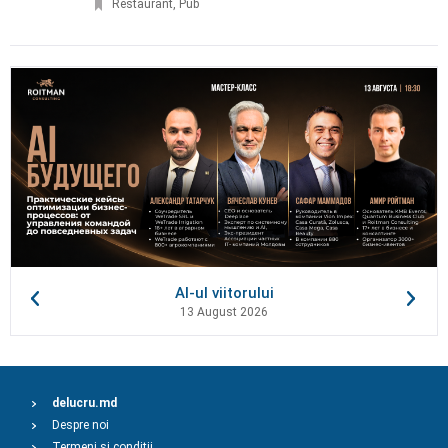
Restaurant, Pub
AI-ul viitorului
13 August 2026
delucru.md
Despre noi
Termeni și condiții