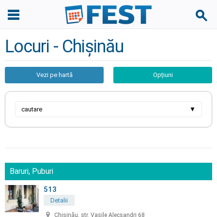
Locuri - Chișinău
Vezi pe hartă
Opțiuni
cautare
▼
Baruri, Puburi
513
Detalii
Chișinău, str. Vasile Alecsandri 68