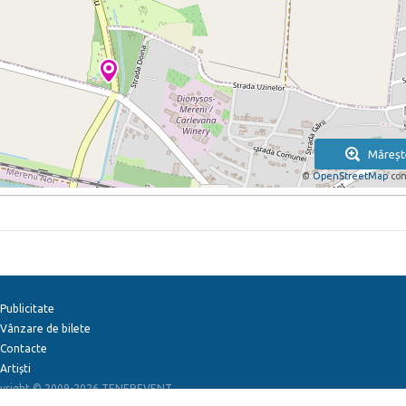
Măreșt
©
OpenStreetMap
con
Publicitate
Vânzare de bilete
Contacte
Artiști
yright © 2009-2026
TENEREVENT