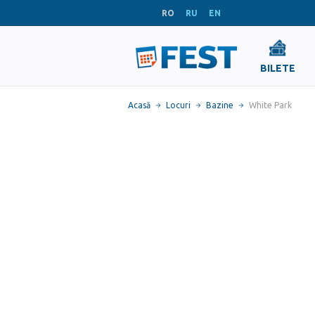
RO
RU
EN
BILETE
Acasă
Locuri
Bazine
White Park