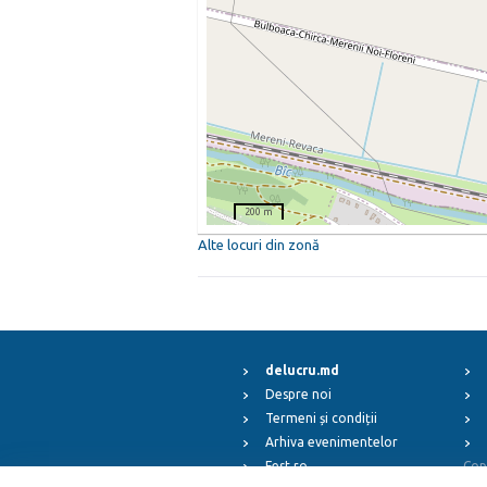
200 m
Alte locuri din zonă
delucru.md
Despre noi
Termeni și condiții
Arhiva evenimentelor
Fest.ro
Cop