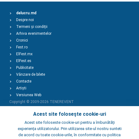
delucru.md
Despre noi
Termeni și condiții
Arhiva evenimentelor
Cronici
Fest.ro
ElFest.mx
ElFest.es
Publicitate
Vânzare de bilete
Contacte
Artiști
Versiunea Web
Copyright © 2009-2026
TENEREVENT
Acest site folosește cookie-uri
Adaugă Eveniment
Acest site foloseste cookie-uri pentru a îmbunătăți
experiența utilizatorului. Prin utilizarea site-ul nostru sunteti
de acord cu toate cookie-urile, în conformitate cu politica