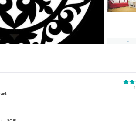
1
rant
00 - 02:30