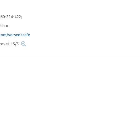
060-224-422;
il.ru
com/versenzcafe
covei, 15/5