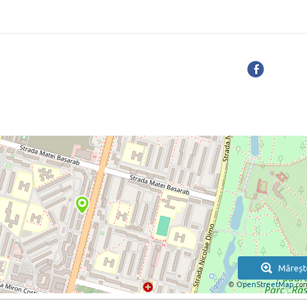
Măreșt
©
OpenStreetMap
con