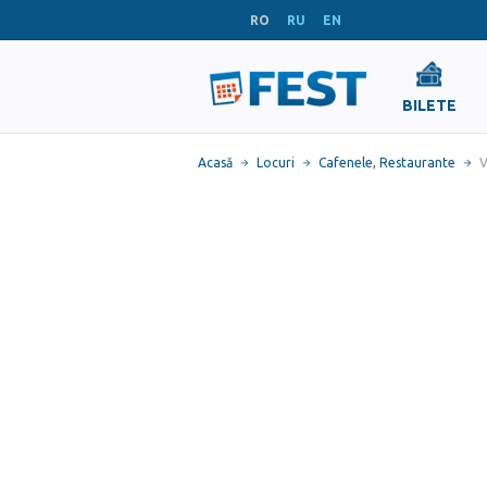
RO
RU
EN
BILETE
Acasă
Locuri
Cafenele
,
Restaurante
V