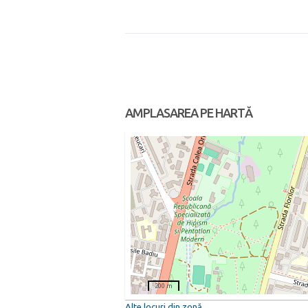
AMPLASAREA PE HARTĂ
200 m
Alte locuri din zonă