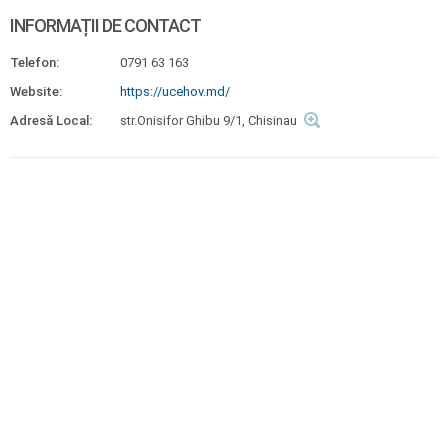
INFORMAȚII DE CONTACT
Telefon:
0791 63 163
Website:
https://ucehov.md/
Adresă Local:
str.Onisifor Ghibu 9/1, Chisinau