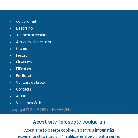
delucru.md
Despre noi
Termeni și condiții
Arhiva evenimentelor
Cronici
Fest.ro
ElFest.mx
ElFest.es
Publicitate
Vânzare de bilete
Contacte
Artiști
Versiunea Web
Copyright © 2009-2026
TENEREVENT
Acest site folosește cookie-uri
Adaugă Eveniment
Acest site foloseste cookie-uri pentru a îmbunătăți
experiența utilizatorului. Prin utilizarea site-ul nostru sunteti