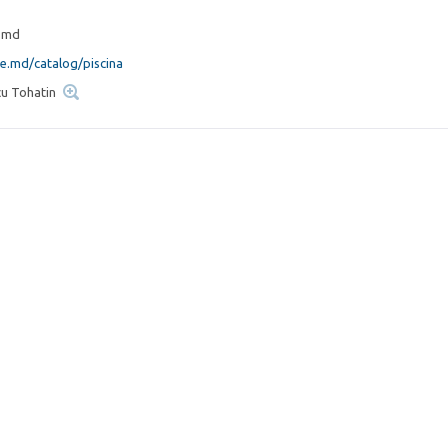
.md
se.md/catalog/piscina
cu Tohatin