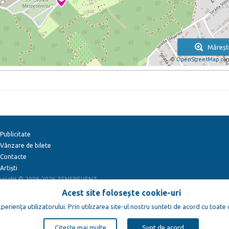
Măreșt
©
OpenStreetMap
con
Publicitate
Vânzare de bilete
Contacte
Artiști
yright © 2009-2026
TENEREVENT
Acest site folosește cookie-uri
eriența utilizatorului. Prin utilizarea site-ul nostru sunteti de acord cu toate
Citeste mai multe
Sunt de acord