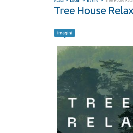
Acasă
Locuri
Bazine
Tree House Rela
Tree House Relax
Imagini