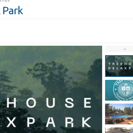
x Park
 Park