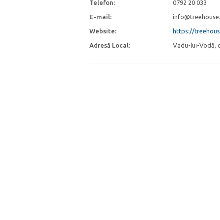
Telefon:
0792 20 033
E-mail:
info@treehouse
Website:
https://treehou
Adresă Local:
Vadu-lui-Vodă, 