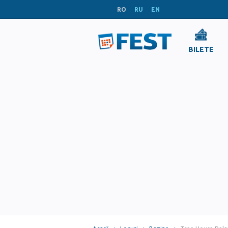
RO
RU
EN
BILETE