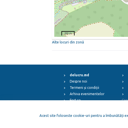
200 m
Alte locuri din zonă
delucru.md
Despre noi
Termeni și condiții
Arhiva evenimentelor
Fest.ro
Cop
ElFest.mx
ElFest.es
Acest site foloseste cookie-uri pentru a îmbunătăți exp