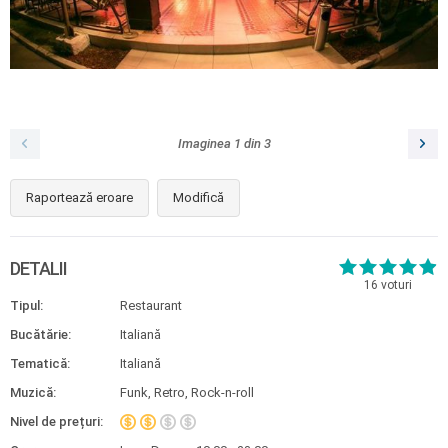
Imaginea
1
din
3
Raportează eroare
Modifică
DETALII
16
voturi
Tipul:
Restaurant
Bucătărie:
Italiană
Tematică:
Italiană
Muzică:
Funk, Retro, Rock-n-roll
Nivel de prețuri: