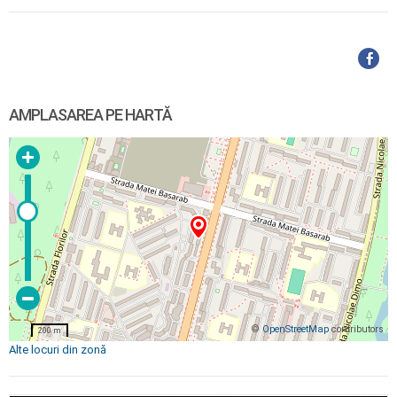
AMPLASAREA PE HARTĂ
©
OpenStreetMap
contributors
200 m
Alte locuri din zonă