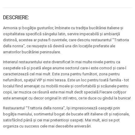
DESCRIERE:
Armonia şi bogăţia gusturilor, îmbinate cu tradiţia bucătăriei italiene şi
ospitalitatea specifică sângelui latin, servire impecabilă şi ambianţă
distinsă, acestea ar putea fi cuvintele, care descriu restaurantul "Trattoria
della nonna", ce reuşeşte să devină una din locaţiile preferate ale
amatorilor bucătăriei peninsulare.
Interierul restaurantului este diversificat în mai multe nivele pentru ca
oaspetele să-şi poată alege anume sectorul care-i este comod şi care-l
caracterizează cel mai mult. Este zona pentru fumători, zona pentru
nefumători, spaţiul VIP şi mini terasa. Este un loc pentru toată familia - tot
localul fiind amenajat cu mobilă moale şi confortabilă şi scăunele pentru
copii, iar muzica ce răsună este mai mult decît specială.Fiecare colţişor
este amenajat cu decor original în stil retro, ce te duce cu gîndul la bunica!
Restaurantul “Trattoria della nonna”, îşi impresionează oaspeţii prin
bogăţia meniului, sortimentul bogat de bucate atît italiene cît și naționale,
satisfăcînd până și cei mai pretentioși oaspeți. Mai mult, aici se pot
organiza cu success cele mai deosebite aniversări.