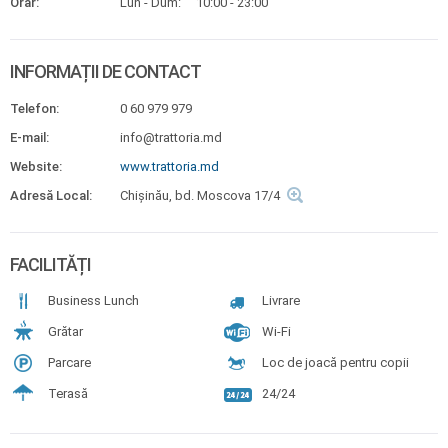
Orar:
Lun - Dum:
10:00 - 23:00
INFORMAȚII DE CONTACT
Telefon:
0 60 979 979
E-mail:
info@trattoria.md
Website:
www.trattoria.md
Adresă Local:
Chişinău, bd. Moscova 17/4
FACILITĂȚI
Business Lunch
Livrare
Grătar
Wi-Fi
Parcare
Loc de joacă pentru copii
Terasă
24/24