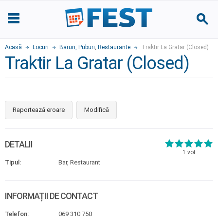
Acasă
Locuri
Baruri, Puburi
,
Restaurante
Traktir La Gratar (Closed)
Traktir La Gratar (Closed)
Raportează eroare
Modifică
DETALII
1
vot
Tipul:
Bar, Restaurant
INFORMAȚII DE CONTACT
Telefon:
069 310 750