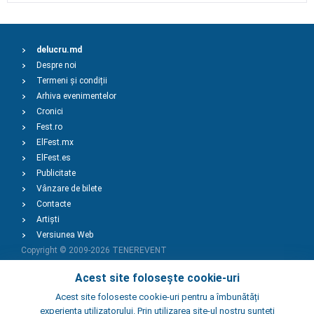
delucru.md
Despre noi
Termeni și condiții
Arhiva evenimentelor
Cronici
Fest.ro
ElFest.mx
ElFest.es
Publicitate
Vânzare de bilete
Contacte
Artiști
Versiunea Web
Copyright © 2009-2026
TENEREVENT
Acest site folosește cookie-uri
Adaugă Eveniment
Acest site foloseste cookie-uri pentru a îmbunătăți
experiența utilizatorului. Prin utilizarea site-ul nostru sunteti