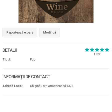
Raportează eroare
Modifică
DETALII
1
vot
Tipul:
Pub
INFORMAȚII DE CONTACT
Adresă Local:
Chișinău str. Armenească 44/2