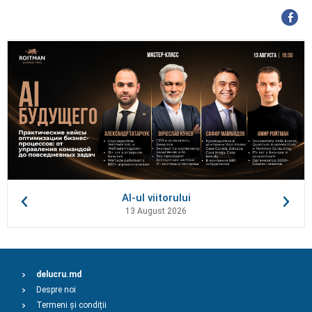
AI-ul viitorului
13 August 2026
delucru.md
Despre noi
Termeni și condiții