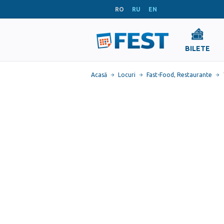
RO
RU
EN
BILETE
Acasă
Locuri
Fast-Food
,
Restaurante