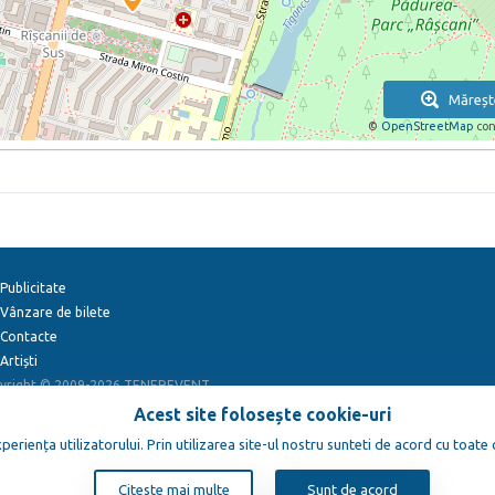
Măreșt
©
OpenStreetMap
con
Publicitate
Vânzare de bilete
Contacte
Artiști
yright © 2009-2026
TENEREVENT
Acest site folosește cookie-uri
eriența utilizatorului. Prin utilizarea site-ul nostru sunteti de acord cu toate
Citeste mai multe
Sunt de acord