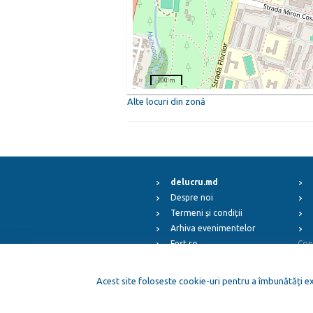
200 m
Alte locuri din zonă
delucru.md
Despre noi
Termeni și condiții
Arhiva evenimentelor
Fest.ro
Cop
ElFest.mx
ElFest.es
Acest site foloseste cookie-uri pentru a îmbunătăți exp