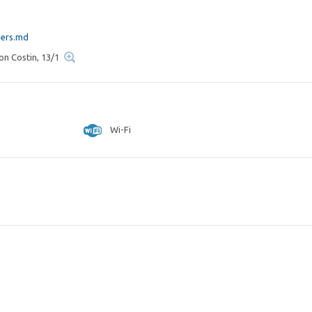
gers.md
ron Costin, 13/1
Wi-Fi