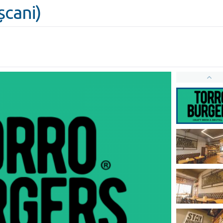
șcani)