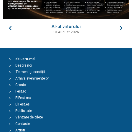
AI-ul viitorului
13 August 2026
delucru.md
Despre noi
Termeni și condiții
Arhiva evenimentelor
Cronici
Fest.ro
ElFest.mx
ElFest.es
Publicitate
Vânzare de bilete
Contacte
Artiști