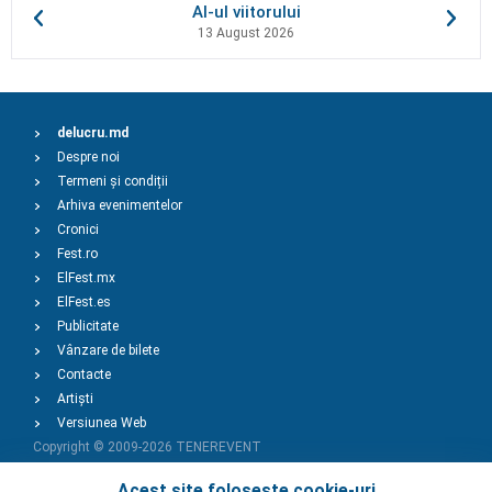
AI-ul viitorului
13 August 2026
delucru.md
Despre noi
Termeni și condiții
Arhiva evenimentelor
Cronici
Fest.ro
ElFest.mx
ElFest.es
Publicitate
Vânzare de bilete
Contacte
Artiști
Versiunea Web
Copyright © 2009-2026
TENEREVENT
Acest site folosește cookie-uri