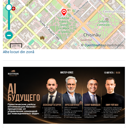
©
OpenStreetMap
contributors
200 m
Alte locuri din zonă