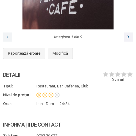
Imaginea
1
din
9
Raportează eroare
Modifică
DETALII
0
voturi
Tipul:
Restaurant, Bar, Cafenea, Club
Nivel de prețuri:
Orar:
Lun - Dum:
24/24
INFORMAȚII DE CONTACT
Telefon:
0787 70 077