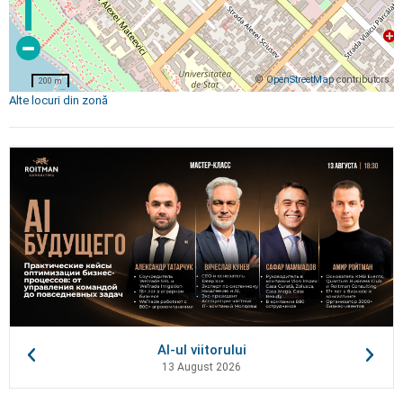
©
OpenStreetMap
contributors
200 m
Alte locuri din zonă
AI-ul viitorului
13 August 2026