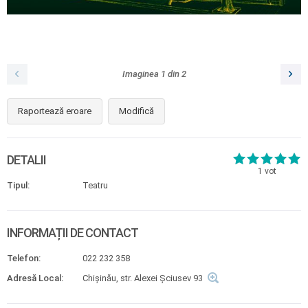
Imaginea
1
din
2
Raportează eroare
Modifică
DETALII
1
vot
Tipul:
Teatru
INFORMAȚII DE CONTACT
Telefon:
022 232 358
Adresă Local:
Chișinău, str. Alexei Şciusev 93