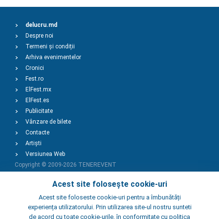
delucru.md
Despre noi
Termeni și condiții
Arhiva evenimentelor
Cronici
Fest.ro
ElFest.mx
ElFest.es
Publicitate
Vânzare de bilete
Contacte
Artiști
Versiunea Web
Copyright © 2009-2026
TENEREVENT
Acest site folosește cookie-uri
Adaugă Eveniment
Acest site foloseste cookie-uri pentru a îmbunătăți
experiența utilizatorului. Prin utilizarea site-ul nostru sunteti
de acord cu toate cookie-urile, în conformitate cu politica