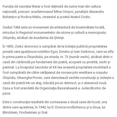
Funcția de secretar literar a fost deținută de nume mari din cultura
națională, precum: academicianul Mihai Cimpoi, jurnaliștii Alexandru
Buhanțov și Rodica Mahu, cineastul și poetul Anatol Codru.
Sediul TAM este un monument de arhitectură de însemnătate locală,
introdus în Registrul monumentelor de istorie şi cultură a municipiului
Chişinău, alcătuit de Academia de Ştiinţe.
În 1893, Zisko Aronovici a cumpărat de la licitaţia publică proprietatea
privată care aparţinuse nobililor Egor, Dimitru şi Ivan Serbinos, care se afla
în prima parte a Chişinăului, pe strada, nr. 73 (număr vechi), alcătuit dintr-o
casă din cărămidă pe fundament din piatră, acoperit cu şindrilă, vechi şi
perimat. La începutul secolului al XX-lea această proprietate imobiliară a
fost cumpărată de către cetăţeanul de onoare prin ereditare a oraşului
Chişinău, Gheorghe Pronin, care demolează vechile construcţii şi zidește o
casă din piatră într-un etaj, ridicată pe un demisol, şi o atenansă nouă.
Casa a fost arendată de Organizaţia Basarabeană a Judecătorilor de
pace.
Este o construcţie rezultată din comasarea a două case de locuit, una
dintre care aparținea, în 1940, lui D. Donica-Iordăchescu şi a doua, lui
Blindstein, Finchelstein şi Orel.