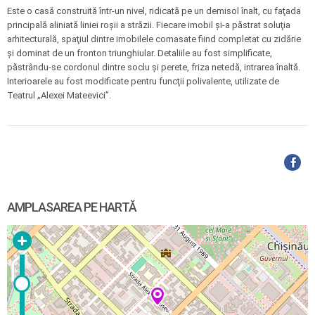
Este o casă construită într-un nivel, ridicată pe un demisol înalt, cu faţada
principală aliniată liniei roşii a străzii. Fiecare imobil şi-a păstrat soluţia
arhitecturală, spaţiul dintre imobilele comasate fiind completat cu zidărie
şi dominat de un fronton triunghiular. Detaliile au fost simplificate,
păstrându-se cordonul dintre soclu şi perete, friza netedă, intrarea înaltă.
Interioarele au fost modificate pentru funcţii polivalente, utilizate de
Teatrul „Alexei Mateevici”.
AMPLASAREA PE HARTĂ