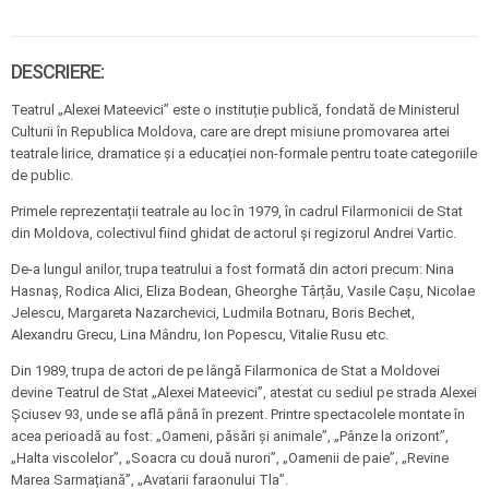
DESCRIERE:
Teatrul „Alexei Mateevici” este o instituție publică, fondată de Ministerul
Culturii în Republica Moldova, care are drept misiune promovarea artei
teatrale lirice, dramatice și a educației non-formale pentru toate categoriile
de public.
Primele reprezentații teatrale au loc în 1979, în cadrul Filarmonicii de Stat
din Moldova, colectivul fiind ghidat de actorul și regizorul Andrei Vartic.
De-a lungul anilor, trupa teatrului a fost formată din actori precum: Nina
Hasnaș, Rodica Alici, Eliza Bodean, Gheorghe Târțău, Vasile Cașu, Nicolae
Jelescu, Margareta Nazarchevici, Ludmila Botnaru, Boris Bechet,
Alexandru Grecu, Lina Mândru, Ion Popescu, Vitalie Rusu etc.
Din 1989, trupa de actori de pe lângă Filarmonica de Stat a Moldovei
devine Teatrul de Stat „Alexei Mateevici”, atestat cu sediul pe strada Alexei
Șciusev 93, unde se află până în prezent. Printre spectacolele montate în
acea perioadă au fost: „Oameni, păsări și animale”, „Pânze la orizont”,
„Halta viscolelor”, „Soacra cu două nurori”, „Oamenii de paie”, „Revine
Marea Sarmațiană”, „Avatarii faraonului Tla”.