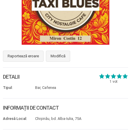
Raportează eroare
Modifică
DETALII
1
vot
Tipul:
Bar, Cafenea
INFORMAȚII DE CONTACT
Adresă Local:
Chișinău, bd. Alba-Iulia, 75A