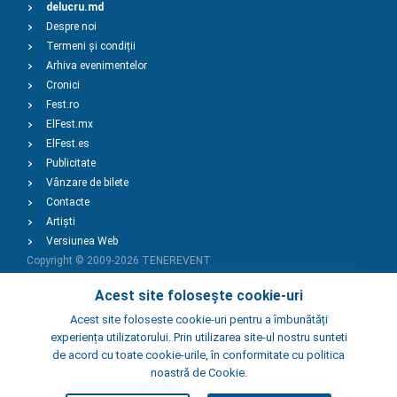
delucru.md
Despre noi
Termeni și condiții
Arhiva evenimentelor
Cronici
Fest.ro
ElFest.mx
ElFest.es
Publicitate
Vânzare de bilete
Contacte
Artiști
Versiunea Web
Copyright © 2009-2026
TENEREVENT
Acest site folosește cookie-uri
Adaugă Eveniment
Acest site foloseste cookie-uri pentru a îmbunătăți
experiența utilizatorului. Prin utilizarea site-ul nostru sunteti
de acord cu toate cookie-urile, în conformitate cu politica
Adaugă Local
noastră de Cookie.