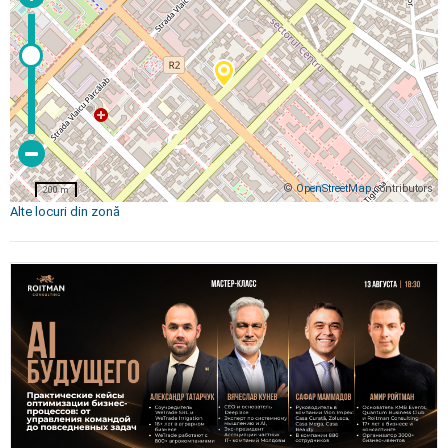
©
OpenStreetMap
contributors
200 m
Alte locuri din zonă