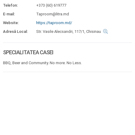
Telefon:
+373 (60) 619777
E-mail:
Taproom@litra.md
Website:
https://taproom.md/
Adresă Local:
Str. Vasile Alecsandri, 117/1, Chisinau
SPECIALITATEA CASEI
BBQ, Beer and Community. No more. No Less.