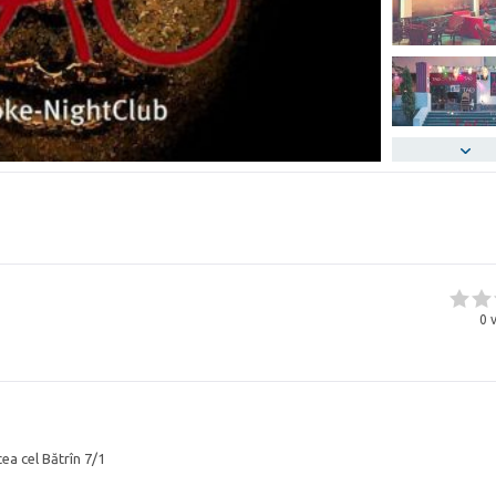
0
v
ea cel Bătrîn 7/1