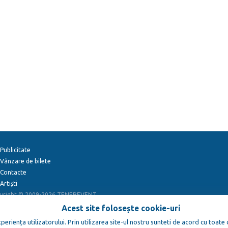
Publicitate
Vânzare de bilete
Contacte
Artiști
yright © 2009-2026
TENEREVENT
Acest site folosește cookie-uri
eriența utilizatorului. Prin utilizarea site-ul nostru sunteti de acord cu toate