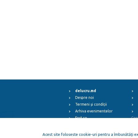
delucru.md
Despre noi
Termeni și condiții
Arhiva evenimentelor
Fest.ro
Cop
ElFest.mx
ElFest.es
Acest site foloseste cookie-uri pentru a îmbunătăți exp