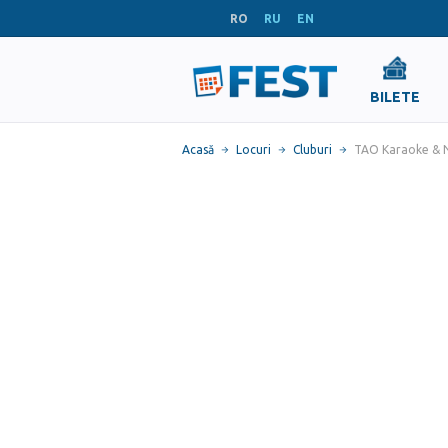
RO
RU
EN
BILETE
Acasă
Locuri
Cluburi
TAO Karaoke & Ni