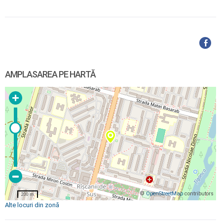
AMPLASAREA PE HARTĂ
©
OpenStreetMap
contributors
200 m
Alte locuri din zonă