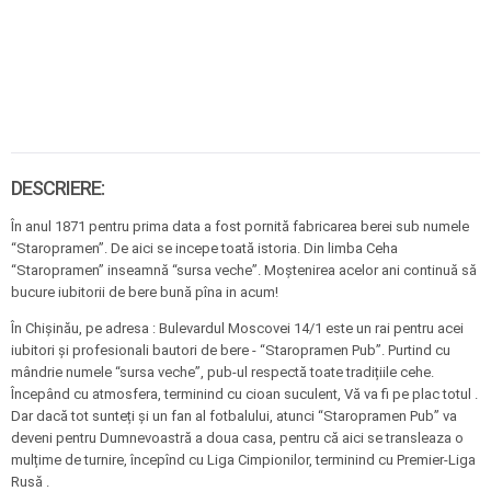
DESCRIERE:
În anul 1871 pentru prima data a fost pornită fabricarea berei sub numele
“Staropramen”. De aici se incepe toată istoria. Din limba Ceha
“Staropramen” inseamnă “sursa veche”. Moștenirea acelor ani continuă să
bucure iubitorii de bere bună pîna in acum!
În Chișinău, pe adresa : Bulevardul Moscovei 14/1 este un rai pentru acei
iubitori și profesionali bautori de bere - “Staropramen Pub”. Purtind cu
mândrie numele “sursa veche”, pub-ul respectă toate tradițiile cehe.
Începând cu atmosfera, terminind cu cioan suculent, Vă va fi pe plac totul .
Dar dacă tot sunteți și un fan al fotbalului, atunci “Staropramen Pub” va
deveni pentru Dumnevoastră a doua casa, pentru că aici se transleaza o
mulțime de turnire, începînd cu Liga Cimpionilor, terminind cu Premier-Liga
Rusă .