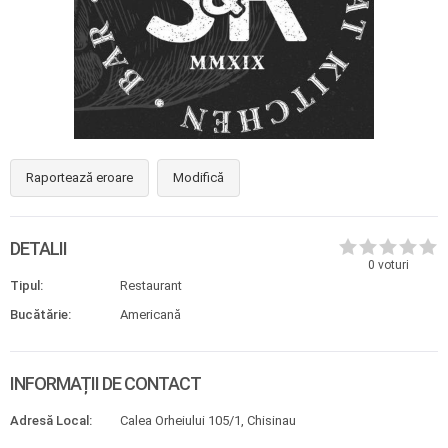
Raportează eroare
Modifică
DETALII
0
voturi
Tipul:
Restaurant
Bucătărie:
Americană
INFORMAȚII DE CONTACT
Adresă Local:
Calea Orheiului 105/1, Chisinau