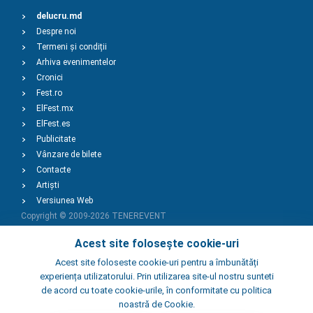
delucru.md
Despre noi
Termeni și condiții
Arhiva evenimentelor
Cronici
Fest.ro
ElFest.mx
ElFest.es
Publicitate
Vânzare de bilete
Contacte
Artiști
Versiunea Web
Copyright © 2009-2026
TENEREVENT
Acest site folosește cookie-uri
Adaugă Eveniment
Acest site foloseste cookie-uri pentru a îmbunătăți
experiența utilizatorului. Prin utilizarea site-ul nostru sunteti
de acord cu toate cookie-urile, în conformitate cu politica
Adaugă Local
noastră de Cookie.