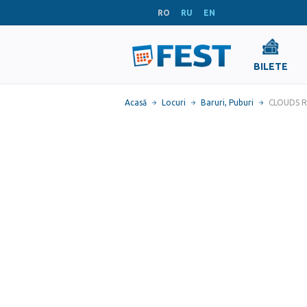
RO
RU
EN
BILETE
Acasă
Locuri
Baruri, Puburi
СLOUDS Roo