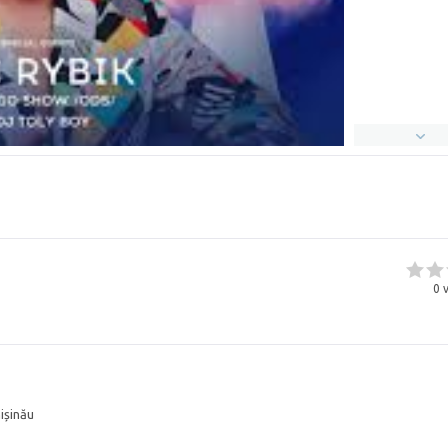
0
v
hișinău