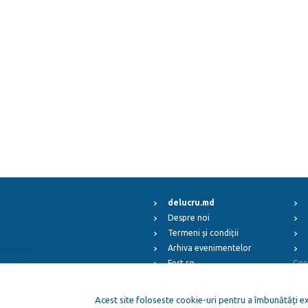
delucru.md
Despre noi
Termeni și condiții
Arhiva evenimentelor
Fest.ro
Cop
ElFest.mx
ElFest.es
Acest site foloseste cookie-uri pentru a îmbunătăți exp