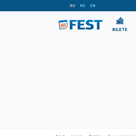
RO
RU
EN
BILETE