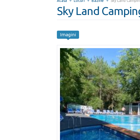
Acasă
Locuri
Bazine
Sky Land Campin
Sky Land Campin
Imagini