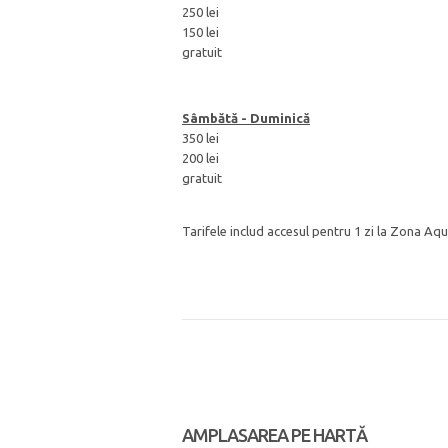
250 lei
150 lei
gratuit
Sâmbătă - Duminică
350 lei
200 lei
gratuit
Tarifele includ accesul pentru 1 zi la Zona Aqu
AMPLASAREA PE HARTĂ