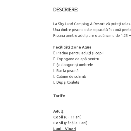
DESCRIERE:
La Sky Land Camping & Resort vă puteți relaxa
Una dintre piscine este separată în zonă pentru
Piscina pentru adulți are o adâncime de 1.25 – 
Facilități Zona Aqua
 Piscine pentru adulți și copii
 Topogane de apă pentru
 Șezlonguri și umbrele
 Bar la piscină
 Cabine de schimb
 Duș și toalete
Tarife
Adulți
Copii
(6 - 11 ani)
Copii
(până la 5 ani)
Luni - Vineri