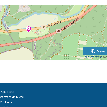
Măreșt
©
OpenStreetMap
con
Publicitate
Vânzare de bilete
Contacte