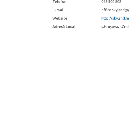
Telefon:
068 500 808
E-mail:
office.skyland@
Website:
http://skyland.
Adresă Local:
s.Hrușova, r.Criu