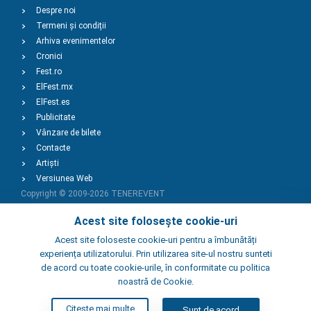
Despre noi
Termeni și condiții
Arhiva evenimentelor
Cronici
Fest.ro
ElFest.mx
ElFest.es
Publicitate
Vânzare de bilete
Contacte
Artiști
Versiunea Web
Copyright © 2009-2026
TENEREVENT
Acest site folosește cookie-uri
Adaugă Eveniment
Acest site foloseste cookie-uri pentru a îmbunătăți
experiența utilizatorului. Prin utilizarea site-ul nostru sunteti
de acord cu toate cookie-urile, în conformitate cu politica
Adaugă Local
noastră de Cookie.
Citeste mai multe
Sunt de acord