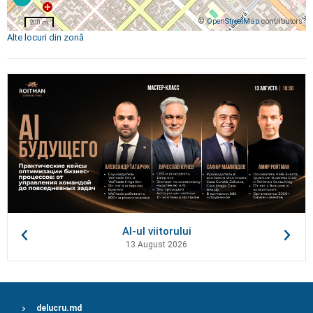
©
OpenStreetMap
contributors
200 m
Alte locuri din zonă
AI-ul viitorului
13 August 2026
delucru.md