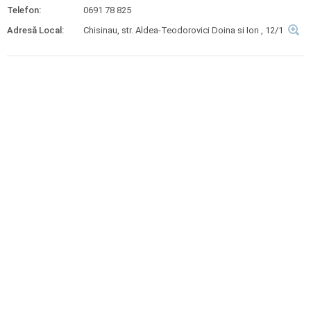
Telefon:
0691 78 825
Adresă Local:
Chisinau, str. Aldea-Teodorovici Doina si Ion , 12/1