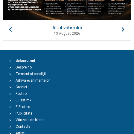
AI-ul viitorului
13 August 2026
delucru.md
Despre noi
Termeni și condiții
Arhiva evenimentelor
Cronici
Fest.ro
ElFest.mx
ElFest.es
Publicitate
Vânzare de bilete
Contacte
Artiști