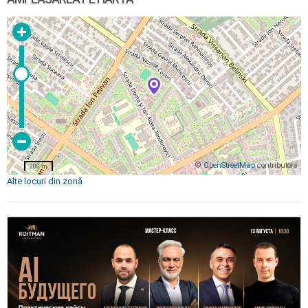
©
OpenStreetMap
contributors
200 m
Alte locuri din zonă